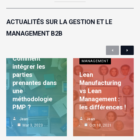
ACTUALITÉS SUR LA GESTION ET LE
MANAGEMENT B2B
MANAGEMENT
Previous
Next
Comment
MANAGEMENT
intégrer les
parties
Lean
prenantes dans
Manufacturing
une
vs Lean
méthodologie
Management :
PMP ?
les différences !
Jean
Jean
Mar 3, 2023
Oct 18, 2021