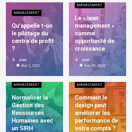
MANAGEMENT
MANAGEMENT
Le « lean
Qu’appelle t-on
management »
le pilotage du
comme
centre de profit
opportunité de
?
croissance
Jean
Jean
Mar 2, 2021
Nov 20, 2020
MANAGEMENT
MANAGEMENT
Normaliser la
Comment le
Gestion des
design peut
Ressources
améliorer les
Humaines avec
performance de
un SIRH
votre compta ?