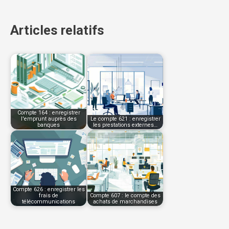
Articles relatifs
Compte 164 : enregistrer
l'emprunt auprès des
Le compte 621 : enregistrer
banques
les prestations externes…
Compte 626 : enregistrer les
frais de
Compte 607 : le compte des
télécommunications
achats de marchandises