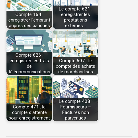
Le compte 621 :
Compte 164 :
enregistrer les
enregistrer l'emprunt
prestations
auprès des banques
externes…
Compte 626 :
enregistrer les frais
Compte 607 : le
de
compte des achats
télécommunications
de marchandises
Le compte 408 :
Compte 471 : le
Fournisseurs –
compte d'attente
Factures non
pour enregistrement
parvenues