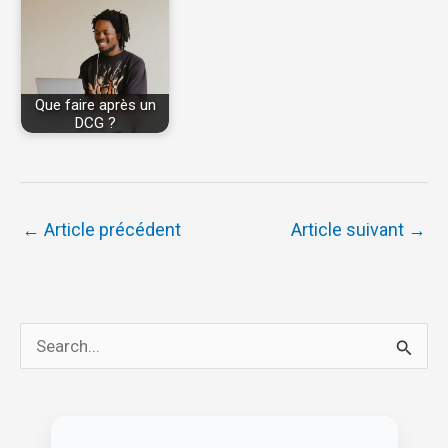
Que faire après un
DCG ?
←
Article précédent
Article suivant
→
R
e
c
h